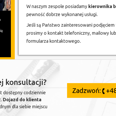
W naszym zespole posiadamy
kierownika 
pewność dobrze wykonanej usługi.
o
Jeśli są Państwo zainteresowani podjęciem 
ią
prosimy o kontakt telefoniczny, mailowy lu
formularza kontaktowego.
j konsultacji?
Zadzwoń:
+4
st dostępny codziennie
z.
Dojazd do klienta
nym dla siebie miejscu