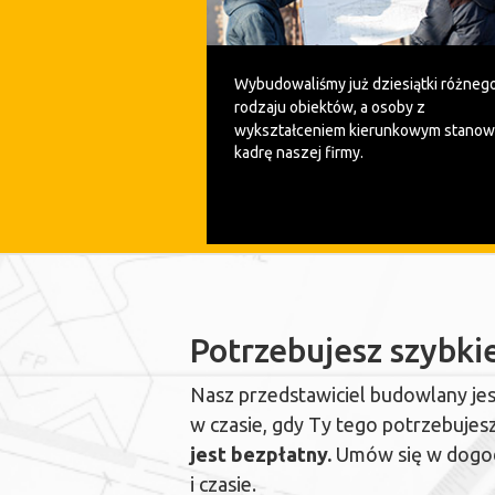
Wybudowaliśmy już dziesiątki różneg
rodzaju obiektów, a o
soby z
wykształceniem kierunkowym stanow
kadrę naszej firmy.
Potrzebujesz szybkie
Nasz przedstawiciel budowlany je
w czasie, gdy Ty tego potrzebujes
jest bezpłatny.
Umów się w dogod
i czasie.