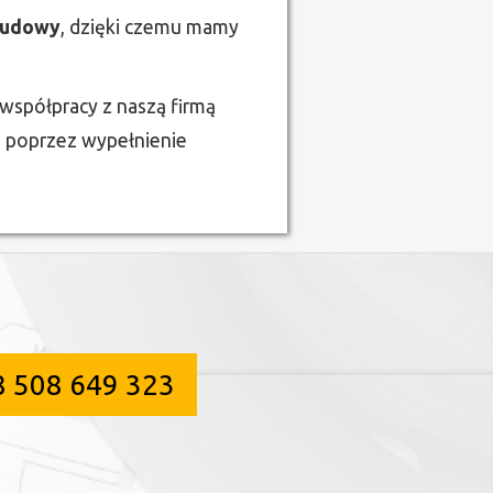
budowy
, dzięki czemu mamy
współpracy z naszą firmą
b poprzez wypełnienie
8 508 649 323